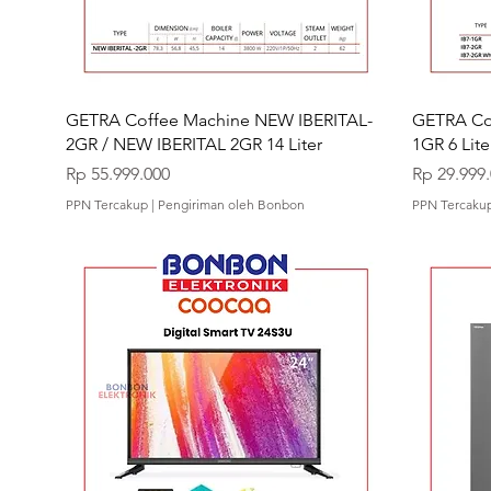
GETRA Coffee Machine NEW IBERITAL-
GETRA Cof
2GR / NEW IBERITAL 2GR 14 Liter
1GR 6 Lite
Harga
Harga
Rp 55.999.000
Rp 29.999
PPN Tercakup
|
Pengiriman oleh Bonbon
PPN Tercaku