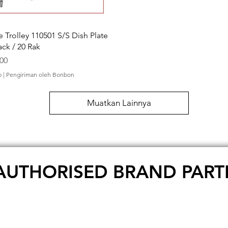
e Trolley 110501 S/S Dish Plate
ack / 20 Rak
000
p
|
Pengiriman oleh Bonbon
Muatkan Lainnya
AUTHORISED BRAND PART