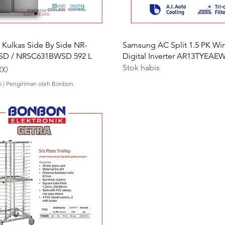
 Kulkas Side By Side NR-
Samsung AC Split 1.5 PK Wi
D / NRSC631BWSD 592 L
Digital Inverter AR13TYEA
Stok habis
000
p
|
Pengiriman oleh Bonbon