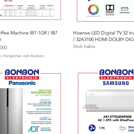
fee Machine IB7-1GR / IB7
Hisense LED Digital TV 32 I
r
/ 32A3100 HDMI DOLBY DIG
Stok habis
.000
p
|
Pengiriman oleh Bonbon