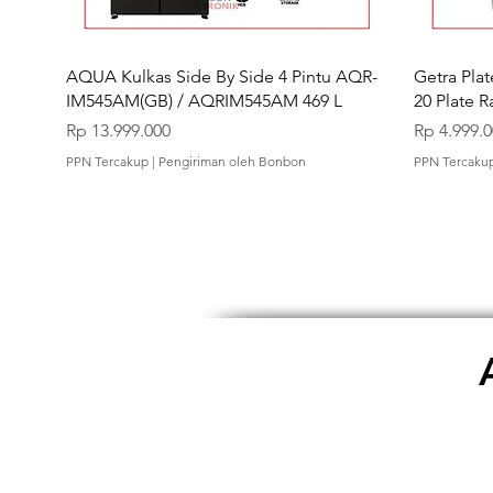
AQUA Kulkas Side By Side 4 Pintu AQR-
Getra Plat
IM545AM(GB) / AQRIM545AM 469 L
20 Plate R
Harga
Harga
Rp 13.999.000
Rp 4.999.
PPN Tercakup
|
Pengiriman oleh Bonbon
PPN Tercaku