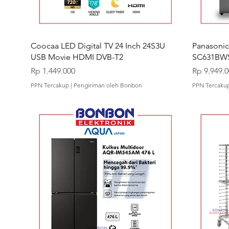
Coocaa LED Digital TV 24 Inch 24S3U
Panasonic
USB Movie HDMI DVB-T2
SC631BWS
Harga
Harga
Rp 1.449.000
Rp 9.949.
PPN Tercakup
|
Pengiriman oleh Bonbon
PPN Tercaku