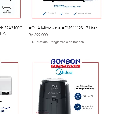
nch 32A3100G
AQUA Microwave AEMS1112S 17 Liter
ITAL
Harga
Rp 899.000
PPN Tercakup
|
Pengiriman oleh Bonbon