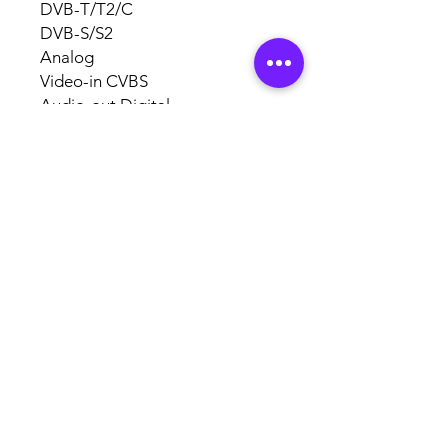
DVB-T/T2/C
DVB-S/S2
Analog
Video-in CVBS
Audio-out Digital
(Optical/Toslink)
Audio-out Headphones 3.5mm
Power Consumption : 50 watt
Power Standby <0.5 watt
Remote Type : IR
AUTHORISED
BRAND
PARTNERS