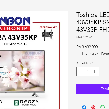
Toshiba LE
43V35KP 
43V35P FH
SKU: 43V35KP
Harga
Rp 3.639.000
PPN Termasuk
|
Peng
Kuantitas
*
Tamb