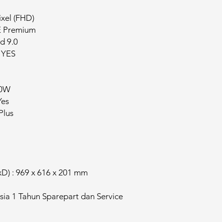
ixel (FHD)
E Premium
d 9.0
 YES
10W
Yes
Plus
D) : 969 x 616 x 201 mm
sia 1 Tahun Sparepart dan Service