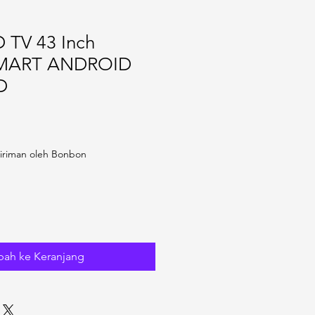
D TV 43 Inch
SMART ANDROID
D
iriman oleh Bonbon
ah ke Keranjang