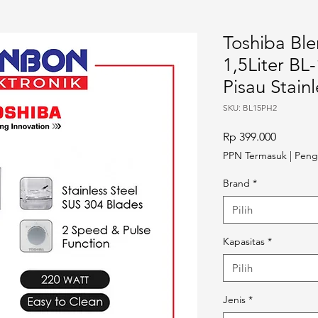
Toshiba Ble
1,5Liter BL
Pisau Stainl
SKU: BL15PH2
Harga
Rp 399.000
PPN Termasuk
|
Peng
Brand
*
Pilih
Kapasitas
*
Pilih
Jenis
*