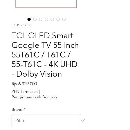
SKU: 55T61C
TCL QLED Smart
Google TV 55 Inch
55T61C / T61C /
55-T61C - 4K UHD
- Dolby Vision
Harga
Rp 6.929.000
PPN Termasuk
|
Pengiriman oleh Bonbon
Brand
*