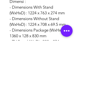
Dimensi :
- Dimensions With Stand
(WxHxD) : 1224 x 763 x 274 mm
- Dimensions Without Stand
(WxHxD) : 1224 x 708 x 69.5 mm
- Dimensions Package (WxHxD) :
1360 x 128 x 830 mm
- TV Stand (WxD) : 920 x 274 mm
- VESA Mounting (WxH) : 300 x
300 mm
Garansi Resmi TCL 3 Tahun
panel, Sparepart & Service 1
Tahun
AUTHORISED
BRAND