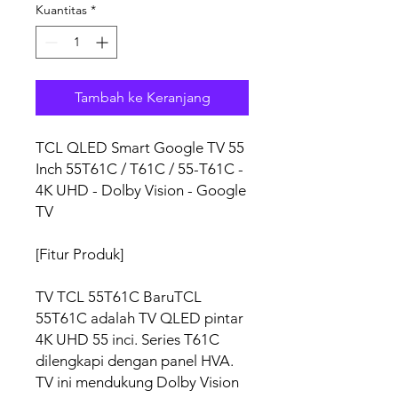
Kuantitas
*
Tambah ke Keranjang
TCL QLED Smart Google TV 55
Inch 55T61C / T61C / 55-T61C -
4K UHD - Dolby Vision - Google
TV
[Fitur Produk]
TV TCL 55T61C BaruTCL
55T61C adalah TV QLED pintar
4K UHD 55 inci. Series T61C
dilengkapi dengan panel HVA.
TV ini mendukung Dolby Vision