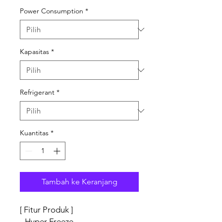
Power Consumption
*
Kapasitas
*
Refrigerant
*
Kuantitas
*
Tambah ke Keranjang
[ Fitur Produk ]
- Hyper Freeze