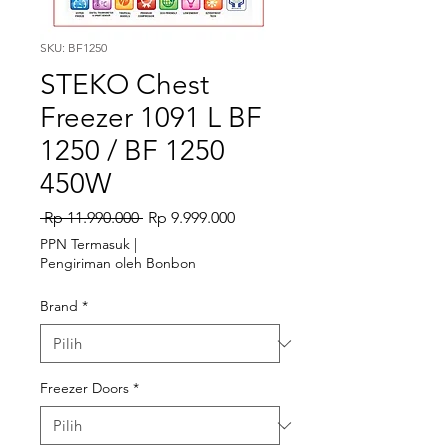
SKU: BF1250
STEKO Chest
Freezer 1091 L BF
1250 / BF 1250
450W
Harga Reguler
Harga Promosi
 Rp 11.990.000 
Rp 9.999.000
PPN Termasuk
|
Pengiriman oleh Bonbon
Brand
*
Freezer Doors
*