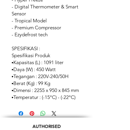
- Digital Thermometer & Smart
Sensor
- Tropical Model
- Premium Compressor
- Ezydefrost tech
SPESIFIKASI :
Spesifikasi Produk
▪︎Kapasitas (L) : 1091 liter
▪︎Daya (W) : 450 Watt
▪︎Tegangan : 220V-240/50H
▪︎Berat (Kg) : 99 Kg
▪︎Dimensi : 2255 x 950 x 845 mm
▪︎Temperatur : (-15°C) - (-22°C)
AUTHORISED