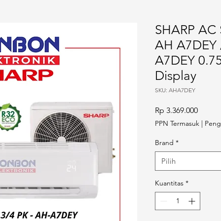
SHARP AC S
AH A7DEY 
A7DEY 0.75
Display
SKU: AHA7DEY
Harga
Rp 3.369.000
PPN Termasuk
|
Peng
Brand
*
Pilih
Kuantitas
*