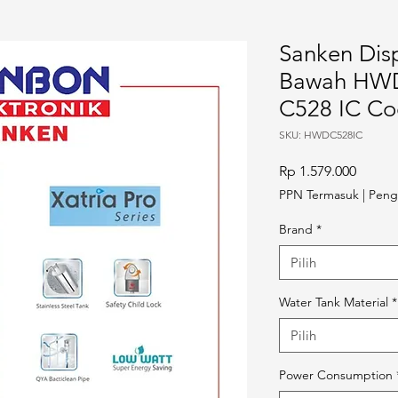
Sanken Dis
Bawah HWD
C528 IC Co
SKU: HWDC528IC
Harga
Rp 1.579.000
PPN Termasuk
|
Peng
Brand
*
Pilih
Water Tank Material
*
Pilih
Power Consumption