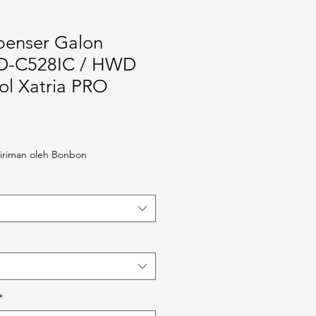
penser Galon
-C528IC / HWD
ol Xatria PRO
iriman oleh Bonbon
*