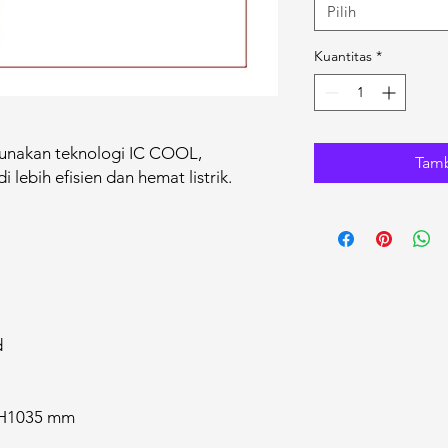
Pilih
Kuantitas
*
nakan teknologi IC COOL,
Tamb
lebih efisien dan hemat listrik.
d
x H1035 mm