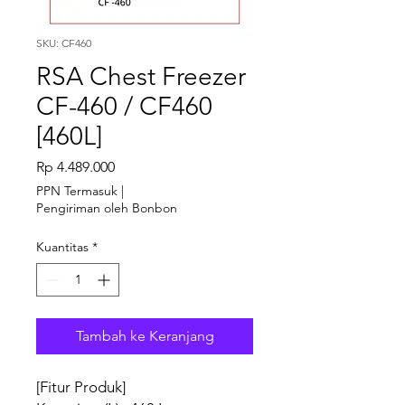
SKU: CF460
RSA Chest Freezer
CF-460 / CF460
[460L]
Harga
Rp 4.489.000
PPN Termasuk
|
Pengiriman oleh Bonbon
Kuantitas
*
Tambah ke Keranjang
[Fitur Produk]