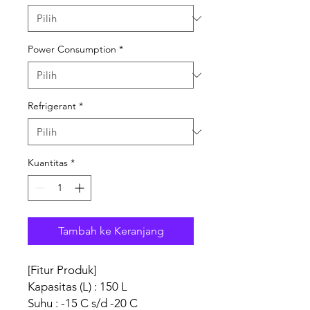
Power Consumption
*
Refrigerant
*
Kuantitas
*
Tambah ke Keranjang
[Fitur Produk]
Kapasitas (L) : 150 L
Suhu : -15 C s/d -20 C