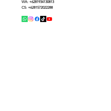
WA: +6281934130813
CS: +6281572022288