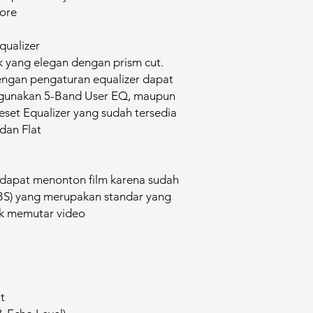
tore
qualizer
k yang elegan dengan prism cut.
engan pengaturan equalizer dapat
nggunakan 5-Band User EQ, maupun
eset Equalizer yang sudah tersedia
 dan Flat
dapat menonton film karena sudah
BS) yang merupakan standar yang
k memutar video
t