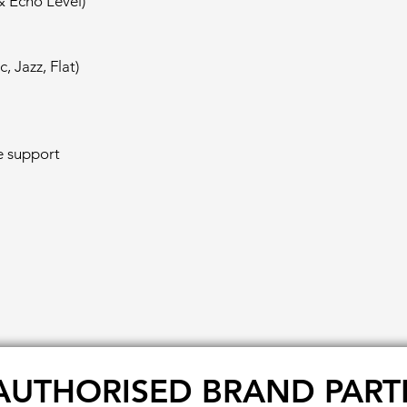
& Echo Level)
, Jazz, Flat)
e support
AUTHORISED BRAND PART