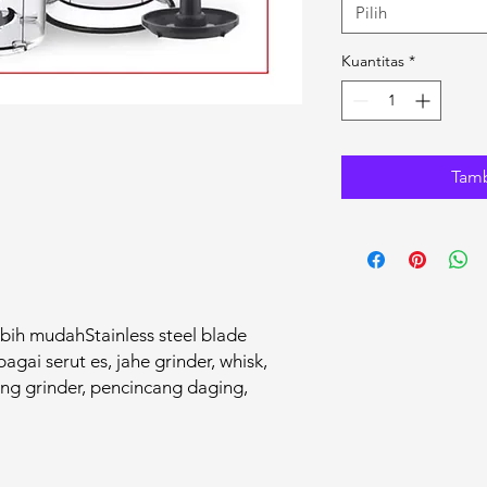
Pilih
Kuantitas
*
Tamb
ih mudahStainless steel blade
agai serut es, jahe grinder, whisk,
g grinder, pencincang daging,