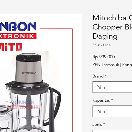
Mitochiba 
Chopper B
Daging
SKU: CH200
Harga
Rp 939.000
PPN Termasuk
|
Peng
Brand
*
Pilih
Kapasitas
*
Pilih
Jenis
*