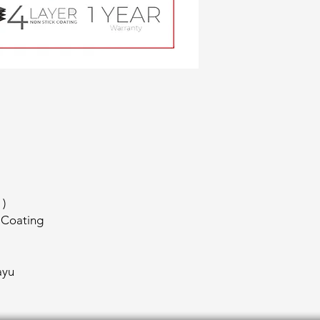
 )
 Coating
ayu