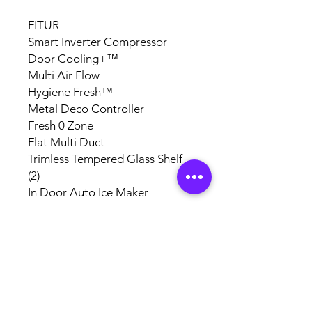
FITUR
Smart Inverter Compressor
Door Cooling+™
Multi Air Flow
Hygiene Fresh™
Metal Deco Controller
Fresh 0 Zone
Flat Multi Duct
Trimless Tempered Glass Shelf
(2)
In Door Auto Ice Maker
DESAIN EKSTERIOR
Flat Door
Pocket Handle
Dispenser Air
Garansi Resmi LG Indonesia 1