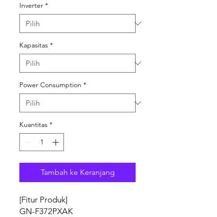
Inverter
*
Kapasitas
*
Power Consumption
*
Kuantitas
*
Tambah ke Keranjang
[Fitur Produk]
GN-F372PXAK