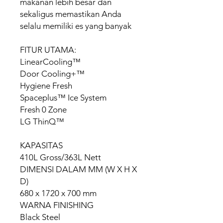
makanan lebih besar dan
sekaligus memastikan Anda
selalu memiliki es yang banyak
FITUR UTAMA:
LinearCooling™
Door Cooling+™
Hygiene Fresh
Spaceplus™ Ice System
Fresh 0 Zone
LG ThinQ™
KAPASITAS
410L Gross/363L Nett
DIMENSI DALAM MM (W X H X
D)
680 x 1720 x 700 mm
WARNA FINISHING
Black Steel