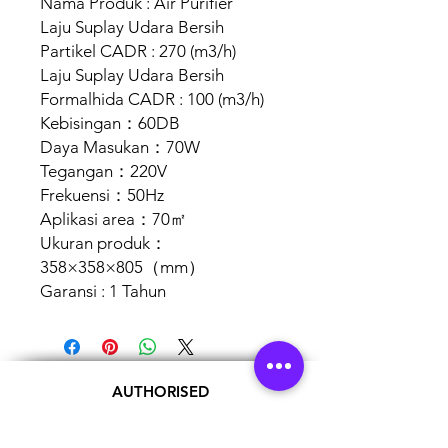
Nama Produk : Air Purifier
Laju Suplay Udara Bersih
Partikel CADR : 270 (m3/h)
Laju Suplay Udara Bersih
Formalhida CADR : 100 (m3/h)
Kebisingan：60DB
Daya Masukan：70W
Tegangan：220V
Frekuensi：50Hz
Aplikasi area：70㎡
Ukuran produk：
358×358×805（mm）
Garansi : 1 Tahun
AUTHORISED
BRAND
PARTNERS