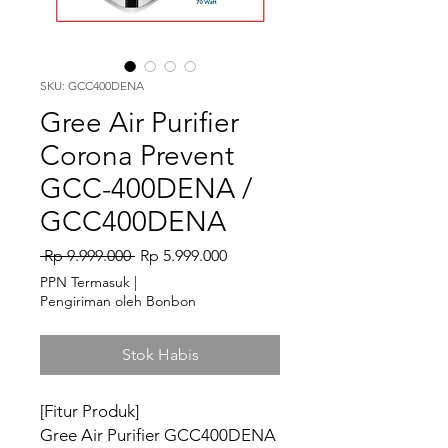
SKU: GCC400DENA
Gree Air Purifier
Corona Prevent
GCC-400DENA /
GCC400DENA
Harga Reguler
Harga Promosi
 Rp 9.999.000 
Rp 5.999.000
PPN Termasuk
|
Pengiriman oleh Bonbon
Stok Habis
[Fitur Produk]
Gree Air Purifier GCC400DENA