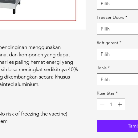
Pilih
Freezer Doors
*
Pilih
Refrigerant
*
 pendinginan menggunakan
Pilih
ntana, dan komponen yang dapat
mari es paling hemat energi yang
Jenis
*
ersih bisa meningkat sedikitnya 40%
ang dikembangkan secara khusus
Pilih
ainted aluminium.
Kuantitas
*
o risk of freezing the vaccine)
stem
Tamb