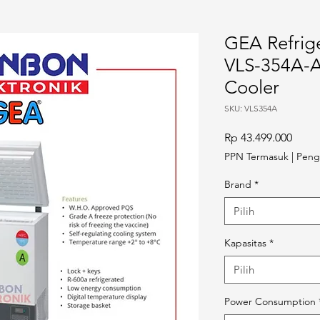
GEA Refrige
VLS-354A-A
Cooler
SKU: VLS354A
Harg
Rp 43.499.000
PPN Termasuk
|
Peng
Brand
*
Pilih
Kapasitas
*
Pilih
Power Consumption