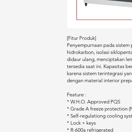
[Fitur Produk]
Penyempurnaan pada sistem
hidrokarbon, isolasi siklope
didaur ulang, menciptakan le
tersedia saat ini. Kapasitas b
karena sistem terintegrasi y
dengan material interior prep
Feature :
* W.H.O. Approved PQS
* Grade A freeze protection (N
* Self-regulationg cooling sy
* Lock + keys
* R-600a refrigerated