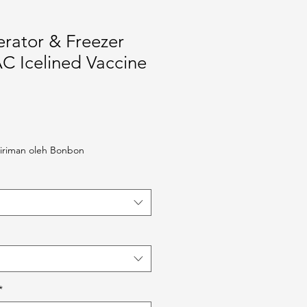
rator & Freezer
C Icelined Vaccine
a
iriman oleh Bonbon
*