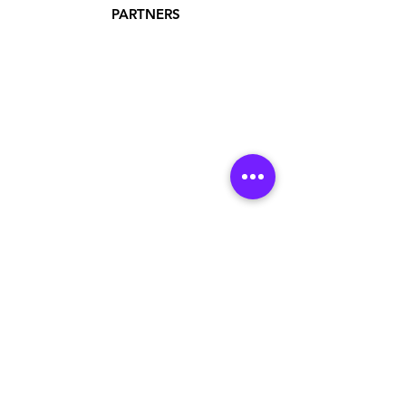
PARTNERS
ADDRESS
Jakarta Utara, DKI Jakarta, Indonesia
Hubungi Kita :