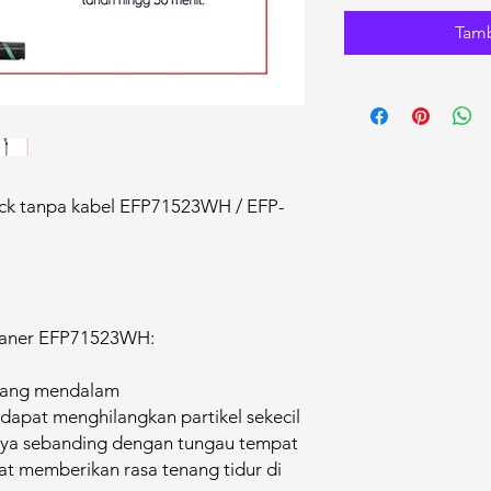
Tamb
ick tanpa kabel EFP71523WH / EFP-
leaner EFP71523WH:
yang mendalam​
apat menghilangkan partikel sekecil
nya sebanding dengan tungau tempat
at memberikan rasa tenang tidur di