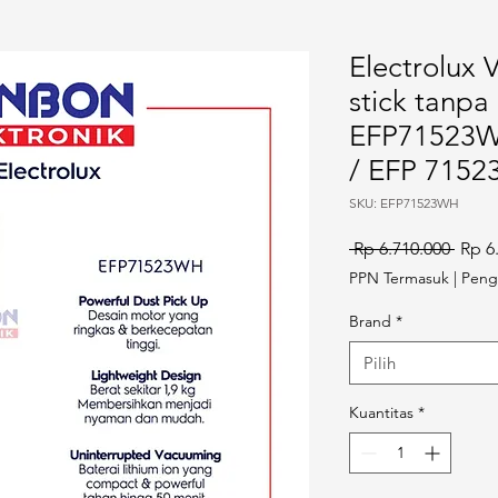
Electrolux
stick tanpa
EFP71523W
/ EFP 7152
SKU: EFP71523WH
Harga
 Rp 6.710.000 
Rp 6
PPN Termasuk
|
Peng
Brand
*
Pilih
Kuantitas
*