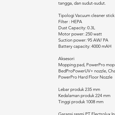
tangga, dan sudut-sudut.​
Tipologi Vacuum cleaner stick
Filter : HEPA
Dust Capacity: 0.3L
Motor power: 250 watt
Suction power: 95 AW/ PA
Battery capacity: 4000 mAH
Aksesori
Mopping pad​, PowerPro mop no
BedProPowerUV+ nozzle​, Char
PowerPro Hard Floor Nozzle
Lebar produk 235 mm
Kedalaman produk 224 mm
Tinggi produk 1008 mm
Garansi resmi PT Electrolux In