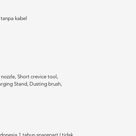
 tanpa kabel
zzle​, Short crevice tool,
ging Stand, Dusting brush​,
donesia 1 tahun sparepart ( tidak