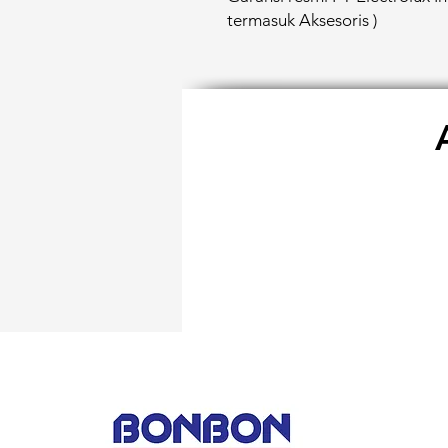
termasuk Aksesoris )