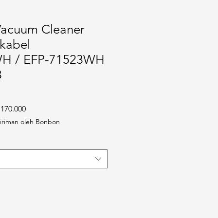
 Vacuum Cleaner
 kabel
H / EFP-71523WH
3
 Reguler
Harga Promosi
.170.000
iriman oleh Bonbon