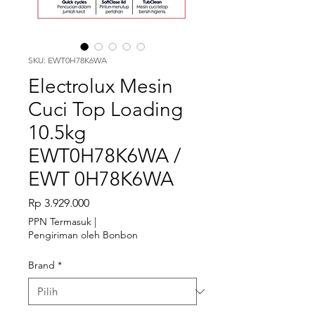
SKU: EWT0H78K6WA
Electrolux Mesin
Cuci Top Loading
10.5kg
EWT0H78K6WA /
EWT 0H78K6WA
Harga
Rp 3.929.000
PPN Termasuk
|
Pengiriman oleh Bonbon
Brand
*