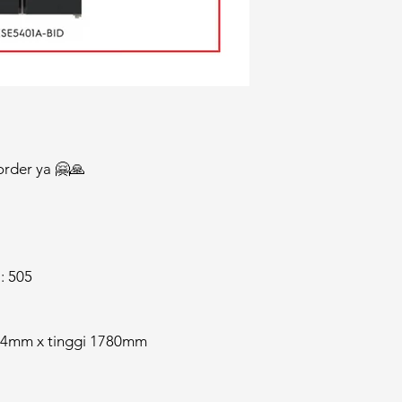
order ya 🤗🙏
 : 505
24mm x tinggi 1780mm