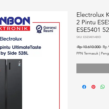
Electrolux 
2 Pintu ES
ESE5401 5
SKU: ESE5401ABID
Harg
 Rp 10.610.000 
Rp 
PPN Termasuk
|
Peng