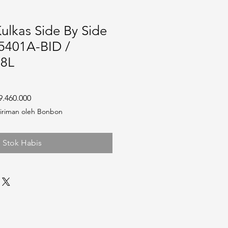
Kulkas Side By Side
E5401A-BID /
28L
a Reguler
Harga Promosi
9.460.000
iriman oleh Bonbon
Stok Habis