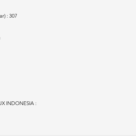
r) : 307
g
UX INDONESIA :