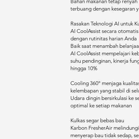
Bahan makanan tetap renya
terbuang dengan kesegaran ya
Rasakan Teknologi AI untuk Ku
AI CoolAssist secara otomati
dengan rutinitas harian Anda
Baik saat menambah belanjaan
AI CoolAssist mempelajari k
suhu pendinginan, kinerja f
hingga 10%
Cooling 360° menjaga kualit
kelembapan yang stabil di sel
Udara dingin bersirkulasi ke 
optimal ke setiap makanan
Kulkas segar bebas bau
Karbon FresherAir melindung
menyerap bau tidak sedap, se