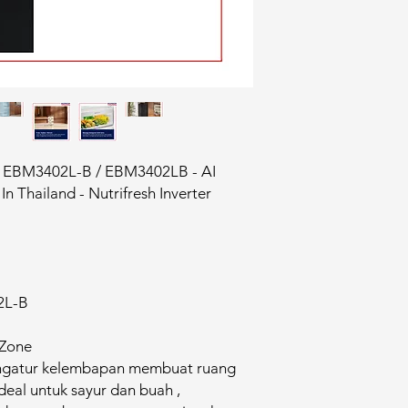
35L EBM3402L-B / EBM3402LB - AI
 Thailand - Nutrifresh Inverter
2L-B
nZone
engatur kelembapan membuat ruang
eal untuk sayur dan buah ,