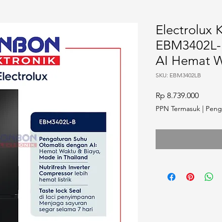
Electrolux 
EBM3402L-
AI Hemat W
SKU: EBM3402LB
Harga
Rp 8.739.000
PPN Termasuk
|
Peng