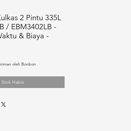
Kulkas 2 Pintu 335L
B / EBM3402LB -
aktu & Biaya -
iriman oleh Bonbon
Stok Habis