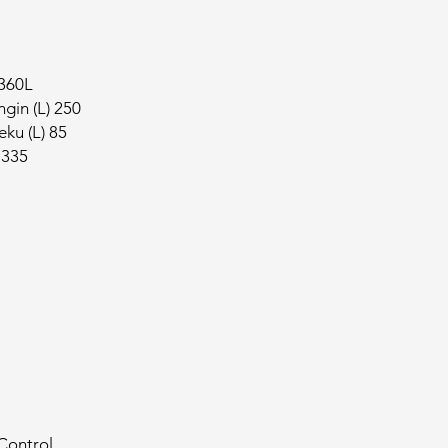
 360L
gin (L) 250
ku (L) 85
 335
Control