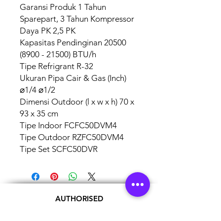
Garansi Produk 1 Tahun
Sparepart, 3 Tahun Kompressor
Daya PK 2,5 PK
Kapasitas Pendinginan 20500
(8900 - 21500) BTU/h
Tipe Refrigrant R-32
Ukuran Pipa Cair & Gas (Inch)
⌀1/4 ⌀1/2
Dimensi Outdoor (l x w x h) 70 x
93 x 35 cm
Tipe Indoor FCFC50DVM4
Tipe Outdoor RZFC50DVM4
Tipe Set SCFC50DVR
AUTHORISED
BRAND
PARTNERS