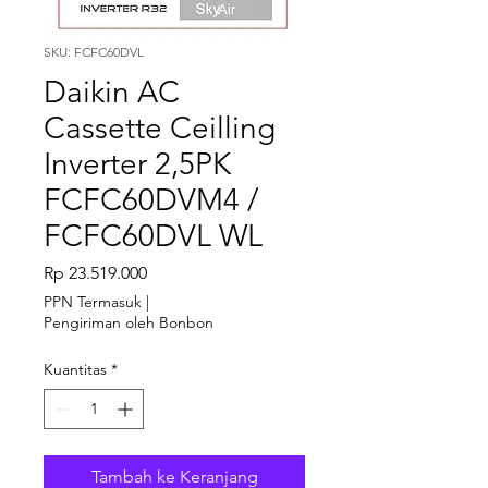
SKU: FCFC60DVL
Daikin AC
Cassette Ceilling
Inverter 2,5PK
FCFC60DVM4 /
FCFC60DVL WL
Harga
Rp 23.519.000
PPN Termasuk
|
Pengiriman oleh Bonbon
Kuantitas
*
Tambah ke Keranjang