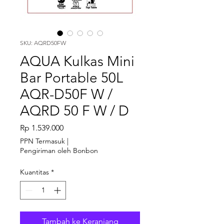
SKU: AQRD50FW
AQUA Kulkas Mini
Bar Portable 50L
AQR-D50F W /
AQRD 50 F W / D
Harga
Rp 1.539.000
PPN Termasuk
|
Pengiriman oleh Bonbon
Kuantitas
*
Tambah ke Keranjang