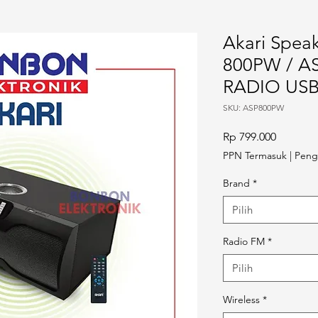
Akari Spea
800PW / A
RADIO USB
SKU: ASP800PW
Harga
Rp 799.000
PPN Termasuk
|
Peng
Brand
*
Pilih
Radio FM
*
Pilih
Wireless
*