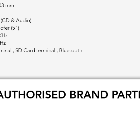
203 mm
 (CD & Audio)
ofer (5")
KHz
KHz
minal , SD Card terminal , Bluetooth
AUTHORISED BRAND PART